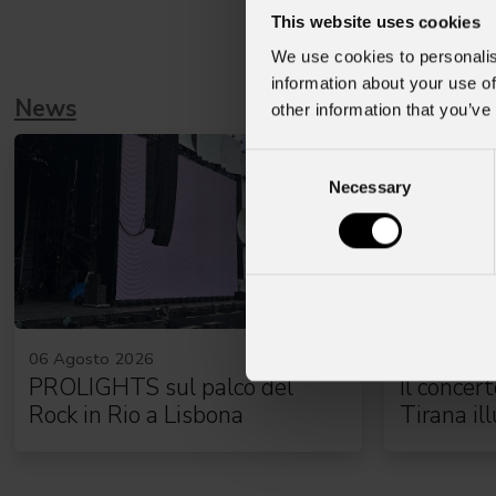
This website uses cookies
We use cookies to personalis
information about your use of
News
other information that you’ve
Consent
Necessary
Selection
06 Agosto 2026
31 Luglio 2
PROLIGHTS sul palco del
Il concer
Rock in Rio a Lisbona
Tirana il
complet