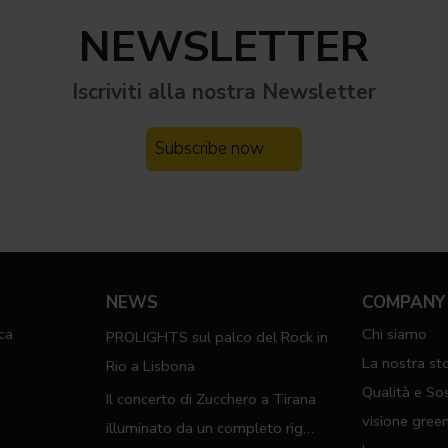
NEWSLETTER
Iscriviti alla nostra
Newsletter
Subscribe now
NEWS
COMPANY
ca
Chi siamo
PROLIGHTS sul palco del Rock in
a
La nostra sto
Rio a Lisbona
Qualità e Sos
Il concerto di Zucchero a Tirana
visione gree
illuminato da un completo rig