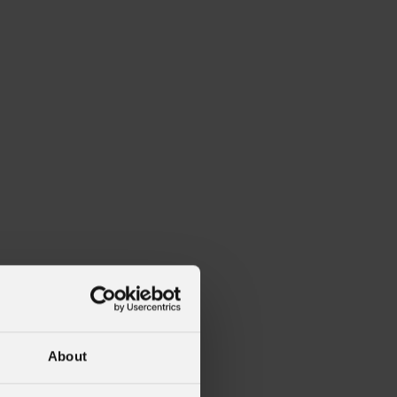
alleries
Architectural Exteriors
About