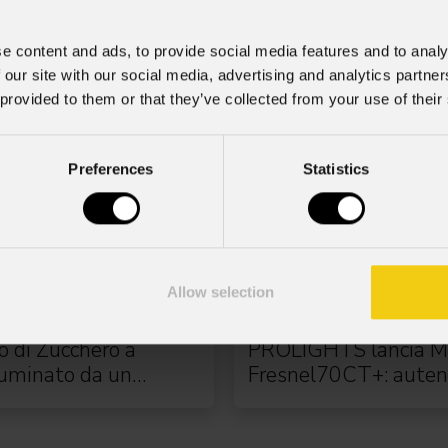
e content and ads, to provide social media features and to analy
 our site with our social media, advertising and analytics partn
 provided to them or that they’ve collected from your use of their
Preferences
Statistics
Allow selection
026
22 Luglio 2026
to di Zucchero a
PROLIGHTS lancia M
luminato da un
Fresnel70CT+: auten
o rig PROLIGHTS
moving Fresnel