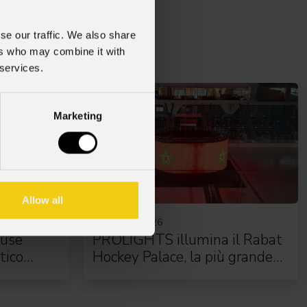
se our traffic. We also share
ers who may combine it with
 services.
Marketing
Allow all
16 Luglio 2026
use
PROLIGHTS illumina il Rabat
tico
Hockey Palace, la più grande
arena da hockey d'Africa