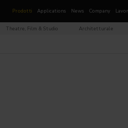
Prodotti
Applications
News
Company
Lavor
Theatre, Film & Studio
Architetturale
atre, Film &
Architetturale
Video
dio
Proiettori di Immagini
Schermi LED
les
Floods
Schermi LED XR-
nel
Spots
Lights
Proiettori Gallery
orama
Proiettori lineari
Pendants
o
TV & Broadcast