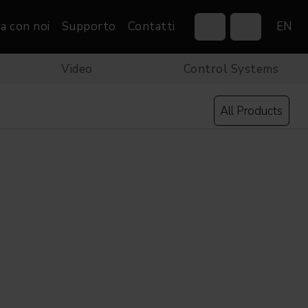
a con noi
Supporto
Contatti
EN
Video
Control Systems
Control Systems
Gobos
Controllers
Custom gobos
All Products
VP
Wireless DMX Boxes
Merchandise
Networking &
Distribution
Software
Film
Eventi & Fiere