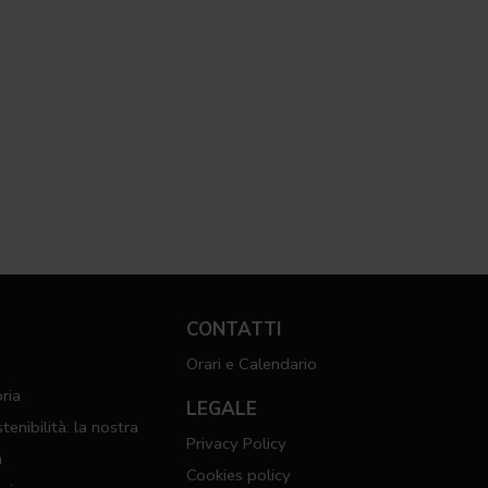
CONTATTI
Orari e Calendario
ria
LEGALE
tenibilità: la nostra
Privacy Policy
n
Cookies policy