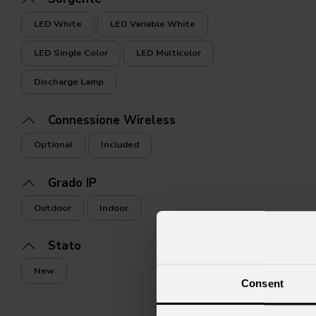
LED White
LED Variable White
Navi da crociera
Club
LED Single Color
LED Multicolor
Discharge Lamp
Connessione Wireless
Optional
Included
Grado IP
Outdoor
Indoor
Stato
New
Consent