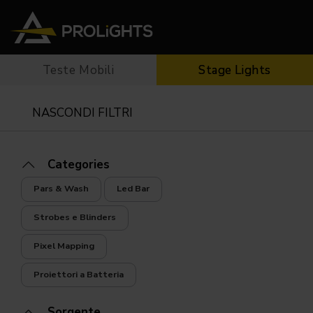
Teste Mobili
Stage Lights
Teste Mobili
Stage Lights
The
Stu
Profile
Pars & Wash
NASCONDI FILTRI
Beam & Hybrid
Led Bar
Profi
Wash
Strobes e Blinders
Fres
Spot
Pixel Mapping
Soft 
Categories
Effetti
Proiettori a Batteria
Cycl
Pars & Wash
Led Bar
Touring
Teatr
Strobes e Blinders
Pixel Mapping
Proiettori a Batteria
Sorgente