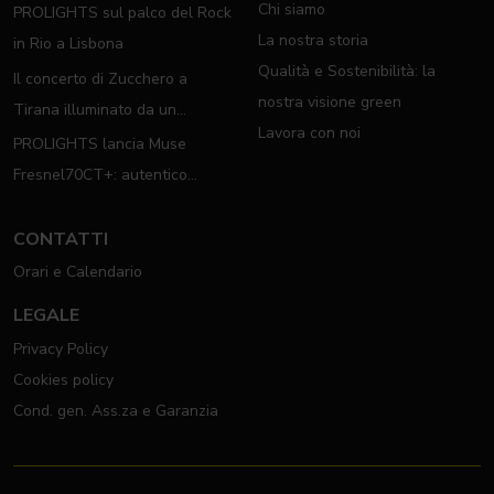
Chi siamo
PROLIGHTS sul palco del Rock
La nostra storia
in Rio a Lisbona
Qualità e Sostenibilità: la
Il concerto di Zucchero a
nostra visione green
Tirana illuminato da un
Lavora con noi
completo rig PROLIGHTS
PROLIGHTS lancia Muse
Fresnel70CT+: autentico
moving Fresnel
CONTATTI
Orari e Calendario
LEGALE
Privacy Policy
Cookies policy
Cond. gen. Ass.za e Garanzia