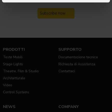
Iscriviti alla nostra
Newsletter
Subscribe now
PRODOTTI
SUPPORTO
Teste Mobili
Documentazione tecnica
Stage Lights
Richiesta di Assistenza
Theatre, Film & Studio
Contattaci
Architetturale
Video
Control Systems
NEWS
COMPANY