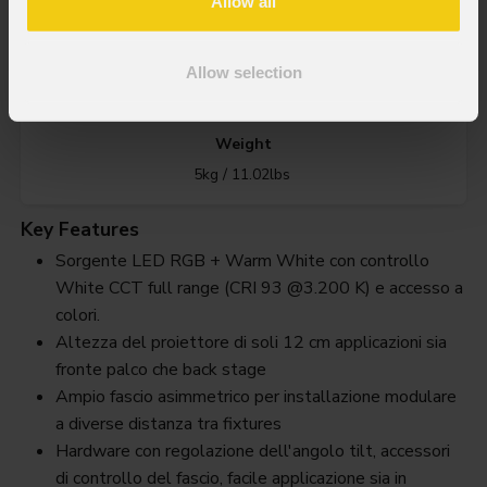
Allow all
IP rating
IP20
Allow selection
Weight
5kg / 11.02lbs
Key Features
Sorgente LED RGB + Warm White con controllo
White CCT full range (CRI 93 @3.200 K) e accesso a
colori.
Altezza del proiettore di soli 12 cm applicazioni sia
fronte palco che back stage
Ampio fascio asimmetrico per installazione modulare
a diverse distanza tra fixtures
Hardware con regolazione dell'angolo tilt, accessori
di controllo del fascio, facile applicazione sia in