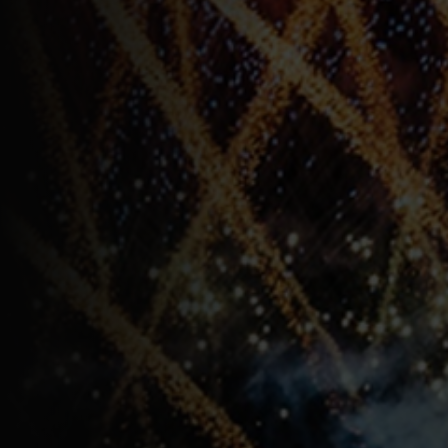
s
Houses of Worship
G