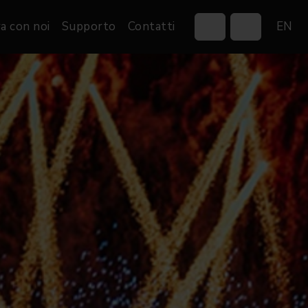
a con noi
Supporto
Contatti
EN
Control Systems
Gobos
Controllers
Custom gobos
VP
Wireless DMX Boxes
Merchandise
Networking &
Distribution
Software
Film
Eventi & Fiere