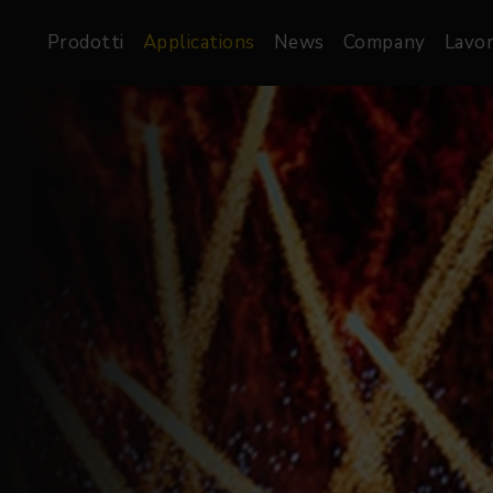
Prodotti
Applications
News
Company
Lavor
atre, Film &
Architetturale
Video
dio
Proiettori di Immagini
Schermi LED
les
Floods
Schermi LED XR-
nel
Spots
Lights
Proiettori Gallery
orama
Proiettori lineari
Pendants
o
TV & Broadcast