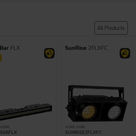
All Products
Bar
FLX
SunRise
2FLXFC
 code:
order code:
BARFLX
SUNRISE2FLXFC