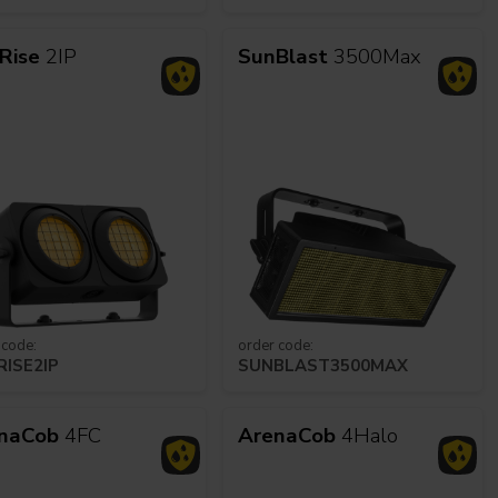
Rise
2IP
SunBlast
3500Max
 code:
order code:
RISE2IP
SUNBLAST3500MAX
naCob
4FC
ArenaCob
4Halo