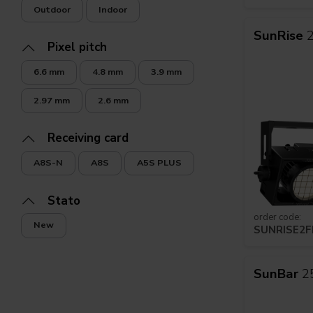
Outdoor
Indoor
SunRise
2
Pixel pitch
6.6 mm
4.8 mm
3.9 mm
2.97 mm
2.6 mm
Receiving card
A8S-N
A8S
A5S PLUS
Stato
order code:
New
SUNRISE2
SunBar
2