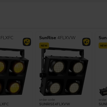
4FLXFC
SunRise
4FLXVW
Sun
NEW
NEW
order code:
order
LXFC
SUNRISE4FLXVW
SUN