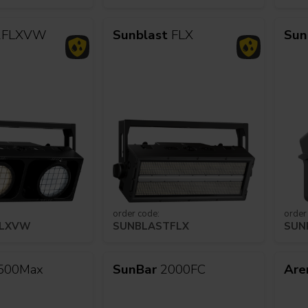
FLXVW
Sunblast
FLX
Sun
order code:
order
FLXVW
SUNBLASTFLX
SUN
500Max
SunBar
2000FC
Are