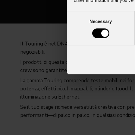
other information that you’ve
Consent
Necessary
Selection
Il Touring è nel DNA di PROLIGHTS da oltre tre de
negoziabili.
I prodotti di questa categoria sono sviluppati per so
crew sono garantite affidabilità, dimensioni e pesi
La gamma Touring comprende teste mobili nei forma
potenza, effetti pixel-mappabili, blinder e flood. I
illuminazione su Ethernet.
Se il tuo stage richiede versatilità creativa con pr
performanti—di palco in palco, in qualsiasi condizi