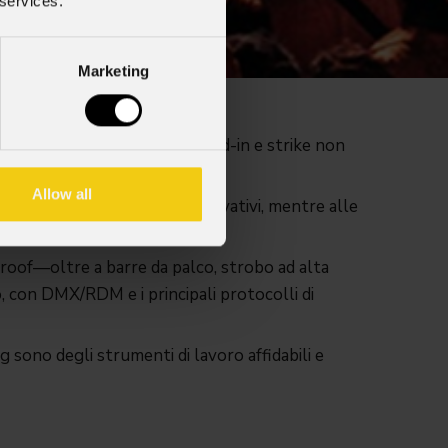
 services.
Marketing
uzioni serrate e tempi di load-in e strike non
Allow all
flessibilità, output e look innovativi, mentre alle
nzione periodica.
roof—oltre a barre da palco, strobo ad alta
lo, con DMX/RDM e i principali protocolli di
g sono degli strumenti di lavoro affidabili e