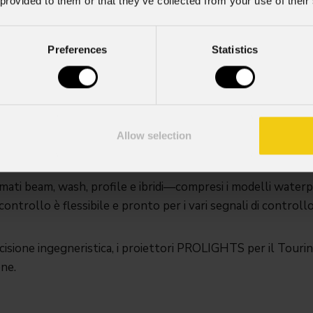
 provided to them or that they’ve collected from your use of their
Preferences
Statistics
cenni. Il lavoro on the road è implacabile—intemperie, prod
Allow selection
ddisfare le richieste più esigenti dei designer in termini di 
 contenuti, ed architetture modulari per facilitare la manute
ti beam, wash, profile e ibridi—compresi i modelli waterp
l controllo è flessibile e pronto per i vari segnali di control
ecisione ingegneristica, i proiettori PROLIGHTS per il Tourin
one.