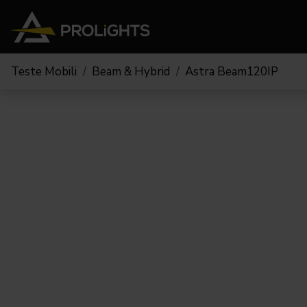
Teste Mobili
Beam & Hybrid
Astra Beam120IP
Teste Mobili
Stage Lights
The
Stu
Profile
Pars & Wash
Beam & Hybrid
Led Bar
Profi
Wash
Strobes e Blinders
Fres
Spot
Pixel Mapping
Soft 
Effetti
Proiettori a Batteria
Cycl
Touring
Teatr