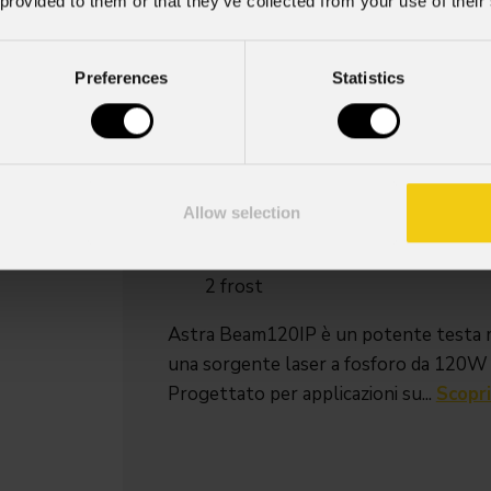
 provided to them or that they’ve collected from your use of their
Source
IP rating
120W sorgente laser
IP65 per u
Preferences
Statistics
al fosforo
temporaneo
esterno (*
Key Features
Testa mobile Beam IP65 con sorg
Allow selection
Angolo di proiezione da 0.6° per a
360° P&T, CMY, 1x ruota colori, 13 
2 frost
Astra Beam120IP è un potente testa m
una sorgente laser a fosforo da 120W p
Progettato per applicazioni su...
Scopri