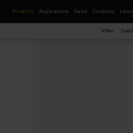
Prodotti
Applications
News
Company
Lavor
Video
Speci
atre, Film &
Architetturale
Video
dio
Proiettori di Immagini
Schermi LED
les
Floods
Schermi LED XR-
nel
Spots
Lights
Proiettori Gallery
orama
Proiettori lineari
Pendants
o
TV & Broadcast