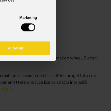
 services.
Weight
so
20kg / 44.09lbs
Marketing
 in
)
ente laser bianca 120W
Allow all
pplicazioni long throw
gobo rotanti e 29 fissi, 1x animation wheel, 6 prismi,
obile pure-beam, con classe IP65, progettato con
er emettere una luce bianca ad alta intensità.
 di più