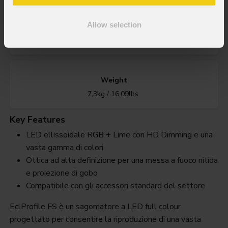
Allow selection
IP rating
IP20
Weight
7,3kg / 16.09lbs
Key Features
LED ellissoidale RGB + Lime con HD Dimming e una
vasta gamma di colori
Ottica ad alta definizione per una messa a fuoco nitida
e proiezione di gobo
Compatibile con gli accessori standard del settore
EclProfile FS è un sagomatore a LED full colour
progettato per consentire la riproduzione di una vasta