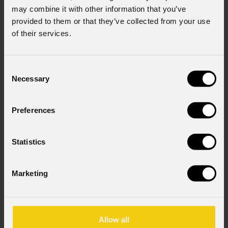
may combine it with other information that you’ve
provided to them or that they’ve collected from your use
of their services.
Consent
Necessary
Selection
Preferences
EclProfile
FS
Statistics
GOBOS
Custom GOBOS
Order Code: ECLFSBK
Marketing
Source
91x3W RGB + Lime LED
Allow all