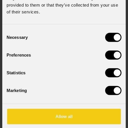
provided to them or that they’ve collected from your use
of their services.
Consent
Necessary
Selection
EclMini
DAT
Preferences
Custom
GOBOS
CONFIGURATOR
GOBOS
Statistics
Source
Marketing
18W LED COB Bianco
Zoom range
Allow all
(wash lens - optional) 15° ~ 30° or 25° ~ 50°