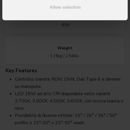
Allow selection
IP rating
IP20
Weight
1,15kg / 2.54lbs
Key Features
Controllo tramite RDM, DMX, Dali Type 6 e dimmer
su manopola
LED 18W ad alto CRI disponibile nelle varianti
2.700K, 3.000K, 4.000K, 5.600K, con scocca bianca o
nera
Possibilità di diverse ottiche: 19° / 26° / 36° / 50°
profile o 15°-30° o 25°-50° wash