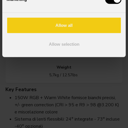
Source
150W RGB + Bianco Caldo LEDs
Allow all
IP rating
Allow selection
IP20
Weight
5,7kg / 12.57lbs
Key Features
150W RGB + Warm White fornisce bianchi precisi,
+/- green correction (CRI > 95 e R9 > 98 @3.200 K)
e miscelazione colore
Sistema di lenti flessibili: 24° integrate - 73° incluse
-40° opzionali