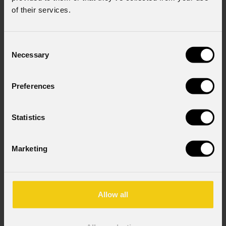
of their services.
Consent
Necessary
Selection
Preferences
EclPendant
JrFC
Statistics
Marketing
Source
100W RGB + Bianco Caldo LEDs
Allow all