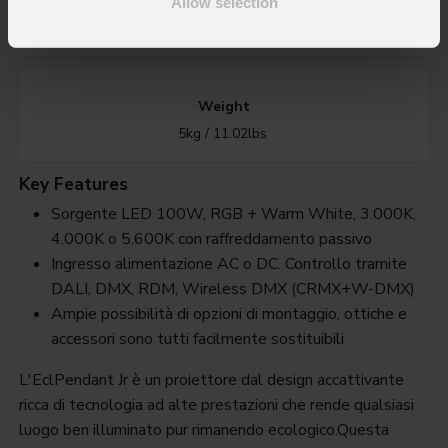
IP rating
Allow selection
IP20
Weight
5kg / 11.02lbs
Key Features
Sorgente LED 100W, RGB + Warm White, 3.000K,
4.000K o 5.600K con raffreddamento passivo
Ingresso alimentazione AC o DC. Controllo tramite
DALI, DMX, RDM, Wireless DMX (CRMX+W-DMX)
Ampie possibilità di opzioni di montaggio, ottiche e
accessori sono tutti facilmente sostituibili
L'EclPendant Jr è un proiettore dal design accattivante
ricca di tecnologia ad alte prestazioni che rende qualsiasi
luogo ben illuminato pur rimanendo ecologico.Questa