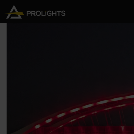
Teste Mobili
Stage Lights
The
Stu
Profile
Pars & Wash
Beam & Hybrid
Led Bar
Profi
Wash
Strobes e Blinders
Fres
Spot
Pixel Mapping
Soft 
Effetti
Proiettori a Batteria
Cycl
Touring
Teatr