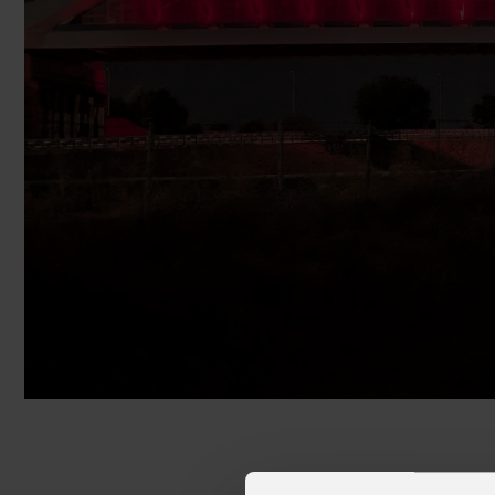
Navi da crociera
Club