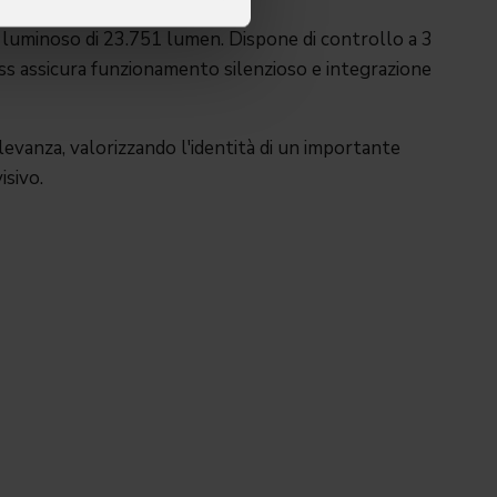
 luminoso di 23.751 lumen. Dispone di controllo a 3
less assicura funzionamento silenzioso e integrazione
levanza, valorizzando l'identità di un importante
isivo.