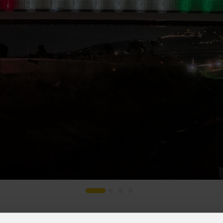
s
Houses of Worship
G