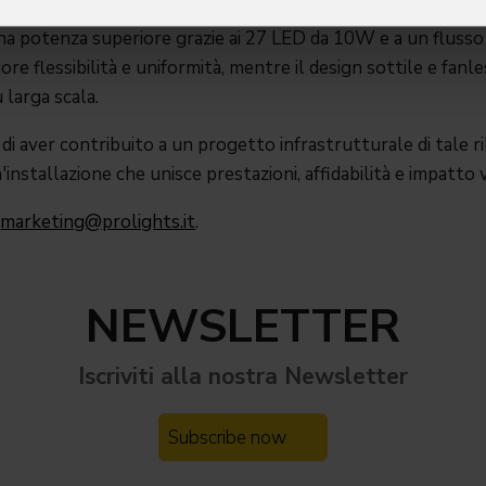
na potenza superiore grazie ai 27 LED da 10W e a un flusso
re flessibilità e uniformità, mentre il design sottile e fan
u larga scala.
di aver contribuito a un progetto infrastrutturale di tale ri
nstallazione che unisce prestazioni, affidabilità e impatto v
:
marketing@prolights.it
.
NEWSLETTER
Iscriviti alla nostra
Newsletter
Subscribe now