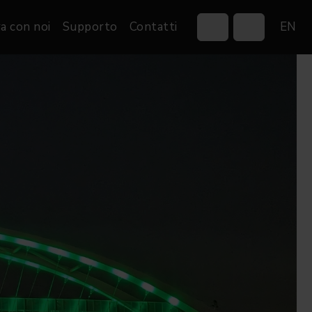
a con noi
Supporto
Contatti
EN
Control Systems
Gobos
Controllers
Custom gobos
VP
Wireless DMX Boxes
Merchandise
Networking &
Distribution
Software
Film
Eventi & Fiere