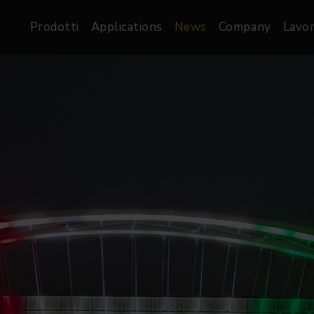
Prodotti
Applications
News
Company
Lavor
atre, Film &
Architetturale
Video
dio
Proiettori di Immagini
Schermi LED
les
Floods
Schermi LED XR-
nel
Spots
Lights
Proiettori Gallery
orama
Proiettori lineari
Pendants
o
TV & Broadcast