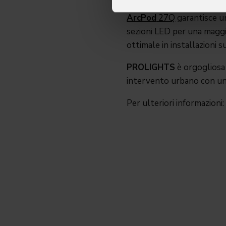
ArcPod
27Q
garantisce u
sezioni LED per una maggio
ottimale in installazioni s
PROLIGHTS
è orgogliosa 
intervento urbano con un'i
Per ulteriori informazioni