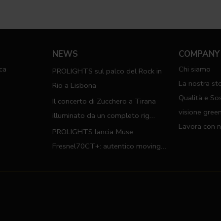
NEWS
COMPANY
ca
Chi siamo
PROLIGHTS sul palco del Rock in
a
La nostra sto
Rio a Lisbona
Qualità e Sos
Il concerto di Zucchero a Tirana
visione gree
illuminato da un completo rig
Lavora con n
PROLIGHTS
PROLIGHTS lancia Muse
Fresnel70CT+: autentico moving
Fresnel