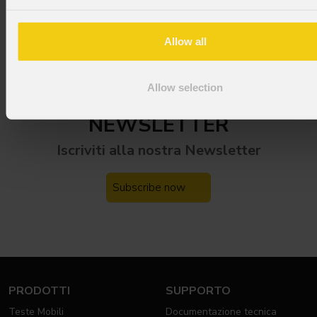
/ MACK RIDES;
Installatore : FMD;
Allow all
Foto : © FUTUROSCOPE - Moment Factory - JL AUDY -
Mahé - Julien THOUVENET (ODIBI)
Allow selection
NEWSLETTER
Iscriviti alla nostra
Newsletter
Subscribe now
PRODOTTI
SUPPORTO
Teste Mobili
Documentazione tecnica