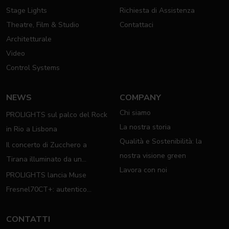
Stage Lights
Richiesta di Assistenza
Theatre, Film & Studio
Contattaci
Architetturale
Video
Control Systems
NEWS
COMPANY
Chi siamo
PROLIGHTS sul palco del Rock
La nostra storia
in Rio a Lisbona
Qualità e Sostenibilità: la
Il concerto di Zucchero a
nostra visione green
Tirana illuminato da un
Lavora con noi
completo rig PROLIGHTS
PROLIGHTS lancia Muse
Fresnel70CT+: autentico
moving Fresnel
CONTATTI