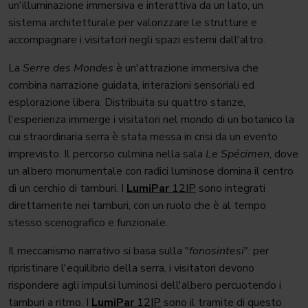
un'illuminazione immersiva e interattiva da un lato, un
sistema architetturale per valorizzare le strutture e
accompagnare i visitatori negli spazi esterni dall'altro.
La
Serre des Mondes
è un'attrazione immersiva che
combina narrazione guidata, interazioni sensoriali ed
esplorazione libera. Distribuita su quattro stanze,
l'esperienza immerge i visitatori nel mondo di un botanico la
cui straordinaria serra è stata messa in crisi da un evento
imprevisto. Il percorso culmina nella sala
Le Spécimen
, dove
un albero monumentale con radici luminose domina il centro
di un cerchio di tamburi. I
LumiPar
12IP
sono integrati
direttamente nei tamburi, con un ruolo che è al tempo
stesso scenografico e funzionale.
Il meccanismo narrativo si basa sulla "
fonosintesi
": per
ripristinare l'equilibrio della serra, i visitatori devono
rispondere agli impulsi luminosi dell'albero percuotendo i
tamburi a ritmo. I
LumiPar
12IP
sono il tramite di questo