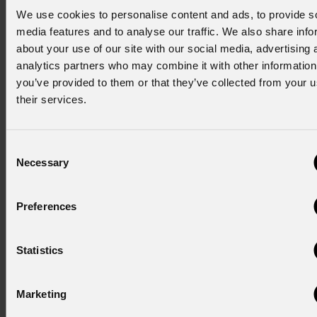
stessa: la sequenza luminosa progressiva che generano
We use cookies to personalise content and ads, to provide s
anticipa l'arrivo di ogni
Rocking Boat
, diventando un segnale
media features and to analyse our traffic. We also share info
visivo sincronizzato al ritmo del percorso. Nell'area bar, gli
about your use of our site with our social media, advertising 
ArcSpot
XSFC
completano l'installazione con una precisa
analytics partners who may combine it with other information
illuminazione d'accento.
you’ve provided to them or that they’ve collected from your u
their services.
Le due installazioni al Futuroscope confermano la capacità di
PROLIGHTS
di rispondere a esigenze progettuali molto
diverse, dalla robustezza richiesta dagli ambienti outdoor
Consent
alla precisione necessaria per un'illuminazione che diventa
Necessary
Selection
parte integrante della narrazione.
Per maggiori informazioni, contattare:
marketing@prolights.it
Preferences
Statistics
Crediti
:
"La serra dei mondi" design : FUTUROSCOPE / MOMENT
FACTORY;
Marketing
Progetto "Mission Bermuda" : FUTUROSCOPE / 5MOTION