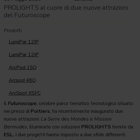
PROLIGHTS al cuore di due nuove attrazioni
del Futuroscope
Prodotti
LumiPar 12IP
LumiPar 12IP
ArcPod 15Q
Arcpod 48Q
ArcSpot XSFC
Il
Futuroscope
, celebre parco tematico tecnologico situato
nei pressi di
Poitiers
, ha recentemente inaugurato due
nuove attrazioni:
La Serre des Mondes
e
Mission
Bermudes
, illuminate con soluzioni
PROLIGHTS
fornite da
ESL.
I due progetti hanno risposto a due sfide differenti: