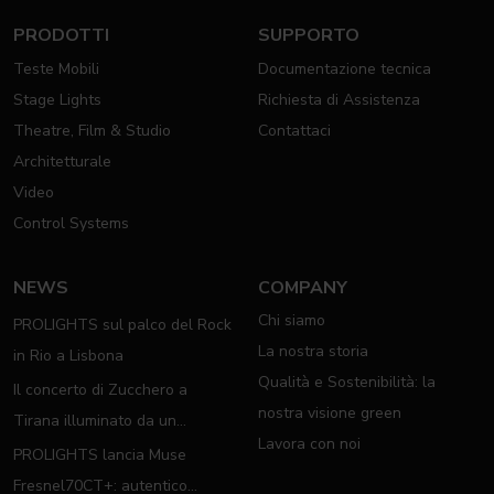
PRODOTTI
SUPPORTO
Teste Mobili
Documentazione tecnica
Stage Lights
Richiesta di Assistenza
Theatre, Film & Studio
Contattaci
Architetturale
Video
Control Systems
NEWS
COMPANY
Chi siamo
PROLIGHTS sul palco del Rock
La nostra storia
in Rio a Lisbona
Qualità e Sostenibilità: la
Il concerto di Zucchero a
nostra visione green
Tirana illuminato da un
Lavora con noi
completo rig PROLIGHTS
PROLIGHTS lancia Muse
Fresnel70CT+: autentico