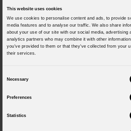
tecnico: Full AVL ha collaborato con
PROLIGHTS
per
This website uses cookies
implementare aggiornamenti firmware specifici, pensati per
We use cookies to personalise content and ads, to provide s
semplificare ulteriormente l'utilizzo stand-alone delle
media features and to analyse our traffic. We also share info
fixture. ”I
n questo progetto abbiamo implementato sviluppi
about your use of our site with our social media, advertising 
firmware specifici insieme a PROLIGHTS per semplificare
analytics partners who may combine it with other information
ulteriormente l'uso stand-alone degli apparecchi
", ha
you’ve provided to them or that they’ve collected from your u
aggiunto Mischa Woudenberg di Full AVL.
their services.
"
Per Full AVL, questo rappresenta ancora una volta un
eccellente esempio di una rental company che investe in
Consent
qualità e continuità
", ha aggiunto Jim Cloots di Full AVL.
Necessary
Selection
“
Inoltre, la disponibilità di un ampio stock nel magazzino
centrale di PROLIGHTS in Italia ci permette di garantire
Preferences
tempi di risposta e consegna estremamente rapidi, anche
su progetti di questa portata
”.
Statistics
L'investimento di Stagelight rappresenta un traguardo
significativo per PROLIGHTS nei Paesi Bassi: grazie alla