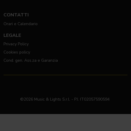
moving Fresnel
CONTATTI
Orari e Calendario
LEGALE
Privacy Policy
Cookies policy
Cond. gen. Ass.za e Garanzia
©2026 Music & Lights S.r.l. - P.I. IT02057590594