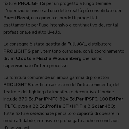
fixture
PROLIGHTS
per un progetto a lungo termine.
L'operazione unisce ad una delle realtà più consolidate dei
Paesi Bassi
, una gamma di prodotti progettati
esattamente per l'uso intensivo e continuativo del rental
professionale ad alto livello.
La consegna è stata gestita da
Full AVL
, distributore
PROLIGHTS
per il territorio olandese, con il coordinamento
di
Jim Cloots
e
Mischa Woudenberg
che hanno
supervisionato l'intero processo.
La fornitura comprende un'ampia gamma di proiettori
PROLIGHTS
destinati ai settori dell'intrattenimento, del
teatro e del lighting d'atmosfera e decorativo. L'ordine
include 370
EclPar
IPMFC
, 324
EclPar
IPSFC
, 100
EclPar
IPLFC
, oltre a 22
EclProfile
CT+HPIP
e 8
Solar
48Q
:
tutte fixture selezionate per la loro capacità di operare in
modo affidabile, intensivo e prolungato anche in condizioni
d'uso variabili.