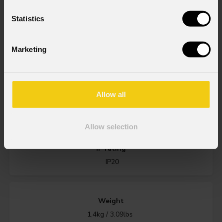
Statistics
Source
35W LED bianco variabile
Marketing
Zoom range
Allow all
(wash lens - optional) 15° ~ 30° or 25° ~ 50° - (profile lens -
optional) 10° ~ 20° or 20° ~ 40° or fix 8°
Allow selection
IP rating
IP20
Weight
1,4kg / 3.09lbs