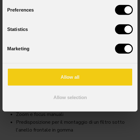
Preferences
Statistics
Marketing
Allow all
Ecldispphdzl2040
Allow selection
Key Features
Zoom e focus manuali
Predisposizione per il montaggio di un filtro sotto
l'anello frontale in gomma