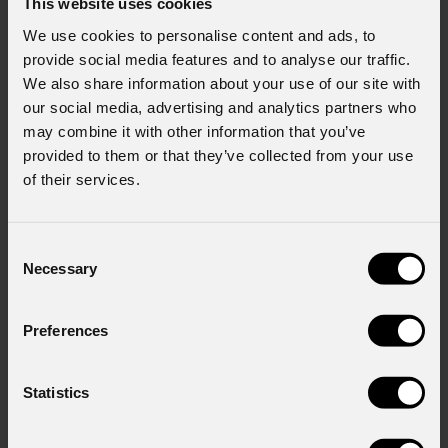
This website uses cookies
We use cookies to personalise content and ads, to
provide social media features and to analyse our traffic.
We also share information about your use of our site with
our social media, advertising and analytics partners who
may combine it with other information that you’ve
provided to them or that they’ve collected from your use
of their services.
Consent
EclFresnel
CT+XLIP
Necessary
Selection
Preferences
Order Code: ECLFRCTPXLIPBK
Statistics