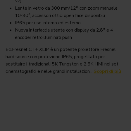
W)
Lente in vetro da 300 mm/12'' con zoom manuale
10-90°, accessori ottici open face disponibili
IP65 per uso interno ed esterno
Nuova interfaccia utente con display da 2,8'' e 4
encoder retroilluminati push
EclFresnel CT+ XLIP è un potente proiettore Fresnel
hard source con protezione IP65, progettato per
sostituire i tradizionali 5K Tungsten e 2.5K HMI nei set
cinematografici e nelle grandi installazion...
Scopri di più