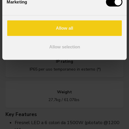
Source
Marketing
1'500W - drv@1'200W sorgente LED a 6 colori
Allow all
Zoom range
10° - 90° manuale
Allow selection
IP rating
IP65 per uso temporaneo in esterno (*)
Weight
27,7kg / 61.07lbs
Key Features
Fresnel LED a 6 colori da 1500W (pilotato @1200