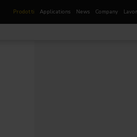
Prodotti
Applications
News
Company
Lavor
atre, Film &
Architetturale
Video
dio
Proiettori di Immagini
Schermi LED
les
Floods
Schermi LED XR-
nel
Spots
Lights
Proiettori Gallery
orama
Proiettori lineari
Pendants
o
TV & Broadcast