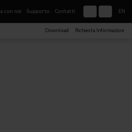
a con noi
Supporto
Contatti
EN
Download
Richiesta Informazioni
Control Systems
Gobos
Controllers
Custom gobos
VP
Wireless DMX Boxes
Merchandise
Networking &
Distribution
Software
Film
Eventi & Fiere