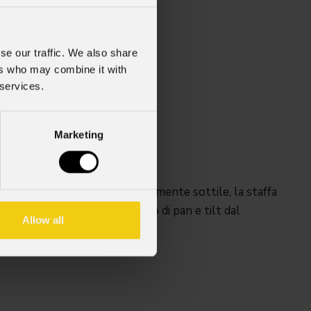
se our traffic. We also share
ers who may combine it with
 services.
Marketing
JR. Con un profilo estremamente sottile, la staffa
entire il pieno funzionamento di pan e tilt dal
Allow all
iù