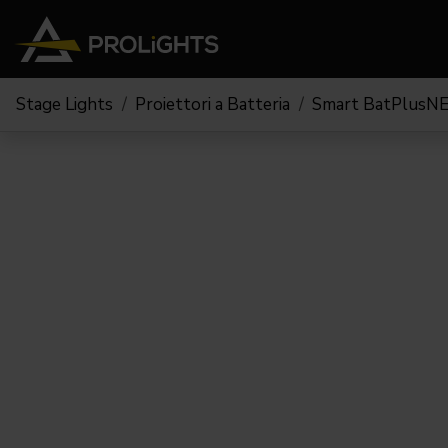
Stage Lights
Proiettori a Batteria
Smart BatPlusN
Teste Mobili
Stage Lights
The
Stu
Profile
Pars & Wash
Beam & Hybrid
Led Bar
Profi
Wash
Strobes e Blinders
Fres
Spot
Pixel Mapping
Soft 
Effetti
Proiettori a Batteria
Cycl
Touring
Teatr