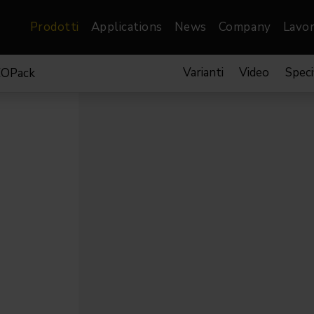
Prodotti
Applications
News
Company
Lavor
Varianti
Video
Speci
EOPack
atre, Film &
Architetturale
Video
dio
Proiettori di Immagini
Schermi LED
les
Floods
Schermi LED XR-
nel
Spots
Lights
Proiettori Gallery
orama
Proiettori lineari
Pendants
o
TV & Broadcast