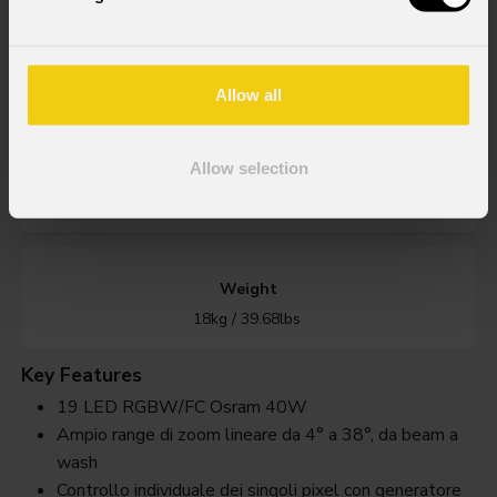
Zoom range
4° - 38° motorizzato, lineare
Allow all
Allow selection
IP rating
IP20
Weight
18kg / 39.68lbs
Key Features
19 LED RGBW/FC Osram 40W
Ampio range di zoom lineare da 4° a 38°, da beam a
wash
Controllo individuale dei singoli pixel con generatore