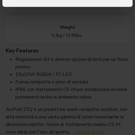
IP66 per installazioni outdoor
Weight
6,3kg / 13.89lbs
Key Features
Regolazione tilt e diverse opzioni di lenti per un focus
preciso
15x10W RGBW / FC LED
Forma compatta e privo di ventole
IP66 con trattamento C5-M per installazioni esterne
permanenti anche in ambiente salino
ArcPod 15Q è un proiettore wash compatto outdoor, con
alta intensità e una vasta gamma di colori nonostante le
dimensioni ridotte. Grazie al trattamento marino C5-M,
sono ideali per l'uso all'aperto, ...
Scopri di più