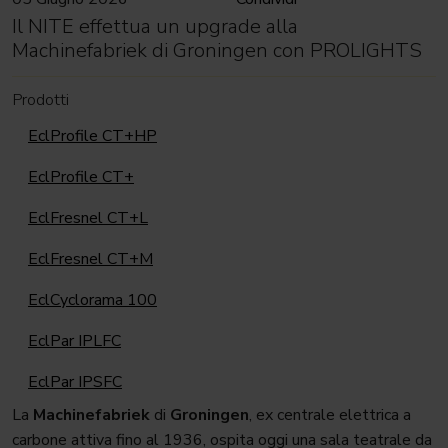
Il NITE effettua un upgrade alla
Machinefabriek di Groningen con PROLIGHTS
Prodotti
EclProfile CT+HP
EclProfile CT+
EclFresnel CT+L
EclFresnel CT+M
EclCyclorama 100
EclPar IPLFC
EclPar IPSFC
La
Machinefabriek
di
Groningen
, ex centrale elettrica a
carbone attiva fino al 1936, ospita oggi una sala teatrale da