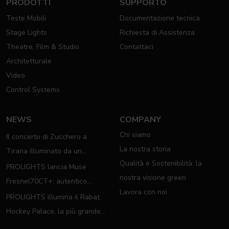
PRODOTTI
SUPPORTO
Teste Mobili
Documentazione tecnica
Stage Lights
Richiesta di Assistenza
Theatre, Film & Studio
Contattaci
Architetturale
Video
Control Systems
NEWS
COMPANY
Chi siamo
Il concerto di Zucchero a
La nostra storia
Tirana illuminato da un
Qualità e Sostenibilità: la
completo rig PROLIGHTS
PROLIGHTS lancia Muse
nostra visione green
Fresnel70CT+: autentico
Lavora con noi
moving Fresnel
PROLIGHTS illumina il Rabat
Hockey Palace, la più grande
arena da hockey d'Africa