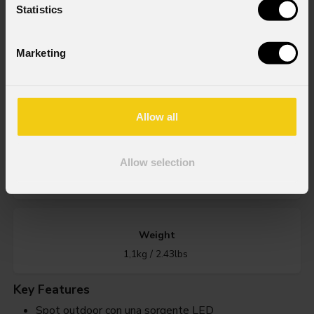
Statistics
Order Code: ARCSPOTDOTFCGY
Marketing
Source
1 x 20W RGB + Bianco Caldo LED
Allow all
IP rating
Allow selection
IP66 per installazioni outdoor
Weight
1,1kg / 2.43lbs
Key Features
Spot outdoor con una sorgente LED