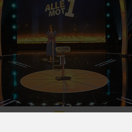
s
Houses of Worship
G