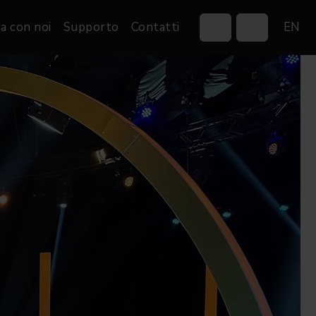
a con noi
Supporto
Contatti
EN
Control Systems
Gobos
Controllers
Custom gobos
VP
Wireless DMX Boxes
Merchandise
Networking &
Distribution
Software
Film
Eventi & Fiere