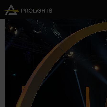
Teste Mobili
Stage Lights
The
Stu
Profile
Pars & Wash
Beam & Hybrid
Led Bar
Profi
Wash
Strobes e Blinders
Fres
Spot
Pixel Mapping
Soft 
Effetti
Proiettori a Batteria
Cycl
Touring
Teatr