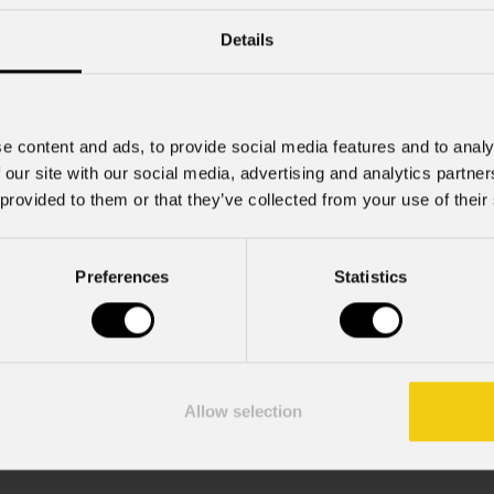
Condividi
 1 in Norvegia
Details
o stati inclusi nel nuovo setup illuminotecnico dello s
e content and ads, to provide social media features and to analy
richiesto soluzioni luminose avanzate, in grado di risponde
 our site with our social media, advertising and analytics partn
 provided to them or that they’ve collected from your use of their
no stati forniti da PROSTAGE, il distributore ufficiale
Preferences
Statistics
ure, tra cui pannelli LED ad alta qualità come il Kappa
el TWC
,
EclSoft Linear IP
ed
EclProfile CT+
.
ispositivi ha contribuito a garantire una performance lumino
e. Grazie anche alla versatilità e all'affidabilità delle sol
Allow selection
nazione dello show, offrendo transizioni fluide e un'illuminaz