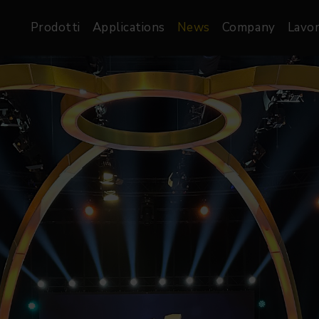
Prodotti
Applications
News
Company
Lavor
atre, Film &
Architetturale
Video
dio
Proiettori di Immagini
Schermi LED
les
Floods
Schermi LED XR-
nel
Spots
Lights
Proiettori Gallery
orama
Proiettori lineari
Pendants
o
TV & Broadcast